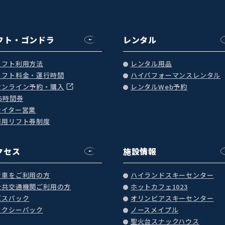
フト・ゴンドラ
レンタル
リフト利用方法
レンタル用品
リフト料金・運行時間
ハイパフォーマンスレンタル
オンライン予約・購入
レンタルWeb予約
25時間券
ナイター営業
商用リフト券制度
クセス
施設情報
お車をご利用の方
ハイランドスキーセンター
公共交通機関ご利用の方
ホットカフェ1023
バスパック
オリンピアスキーセンター
タクシーパック
ノースメイプル
聖火台スナックハウス