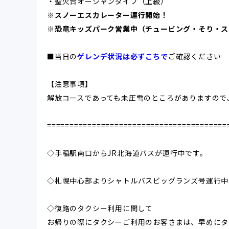
・聖火台オーシャンダイブ（上級）
※スノーエスカレーター運行開始！
※恐竜キッズパーク営業中（チュービング・そり・スキ
■当日の
ゲレンデ状況は必ずこちで
ご確認ください
【注意事項】
解放コースであっても未圧雪のところがありますので
========================================
◇
手稲駅南口からJR北海道バスが運行中です。
◇札幌中心部よりシャトルバスビッグランズ号運行中
◇復路のタクシー利用に関して
お帰りの際にタクシーご利用のお客さまは、早めにタ