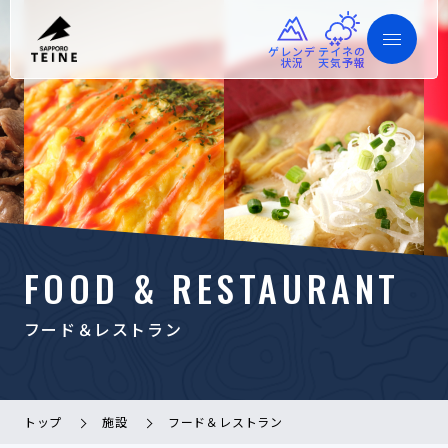
ゲレンデ
テイネの
状況
天気予報
FOOD & RESTAURANT
フード＆レストラン
トップ
施設
フード＆レストラン