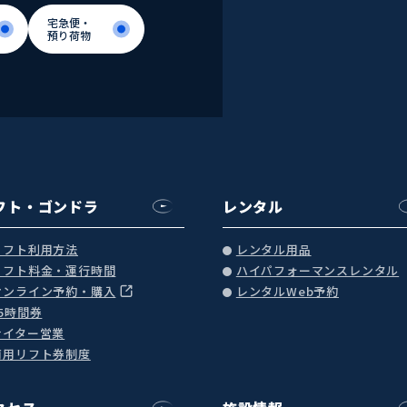
宅急便・
預り荷物
宅急便・
預り荷物
フト・ゴンドラ
レンタル
リフト利用方法
レンタル用品
リフト料金・運行時間
ハイパフォーマンスレンタル
オンライン予約・購入
レンタルWeb予約
25時間券
ナイター営業
商用リフト券制度