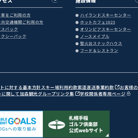
クセス
施設情報
お車をご利用の方
ハイランドスキーセンター
公共交通機関ご利用の方
ホットカフェ1023
バスパック
オリンピアスキーセンター
タクシーパック
ノースメイプル
聖火台スナックハウス
フード＆レストラン
ントに対する基本方針
スキー場利用約款
索道運送事業約款
お客様
りに関して
加森観光
グループリンク集
学校関係者専用ページ