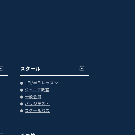
スクール
1日/半日レッスン
ジュニア教室
一般会員
バッジテスト
スクールバス