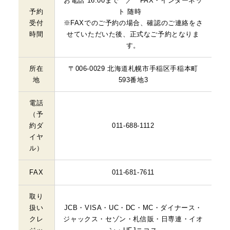
お電話 16:00まで ／ FAX・インターネッ
予約
ト 随時
受付
※FAXでのご予約の場合、確認のご連絡をさ
時間
せていただいた後、正式なご予約となりま
す。
所在
〒006-0029 北海道札幌市手稲区手稲本町
地
593番地3
電話
（予
約ダ
011-688-1112
イヤ
ル）
FAX
011-681-7611
取り
扱い
JCB・VISA・UC・DC・MC・ダイナース・
クレ
ジャックス・セゾン・札信販・日専連・イオ