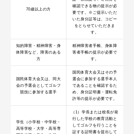
確認できる物の提示が必
70歳以上の方
要です。※ご提示いただ
いた身分証等は、コピー
をとらせていただきま
す。
知的障害・精神障害・身
精神障害者手帳、身体障
体障害など、障害のある
害者手帳の提示が必要で
方
す。
国民体育大会又はその予
国民体育大会又は、同大
選会に参加する選手本人
会の予選会としてゴルフ
であることを確認するた
競技に参加する選手
め、身分証明書・運転免
許等の提示が必要です。
（1）学長または校長が発
行した学校の教育活動と
学生（小学校・中学校・
してゴルフを行うことを
高等学校・大学・高等専
証する証明書を提出して