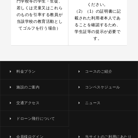
門学校等の学生・生徒、
ください。
若しくは児童又はこれら
（2）（1）の証明書に記
のものを引率する教員が
載された利用者本人であ
当該学校の教育活動とし
ることを確認するため、
てゴルフを行う場合）
学生証等の提示が必要で
す。
料金プラン
コースのご紹介
施設のご案内
コンペスケジュール
交通アクセス
ニュース
ドローン飛行について
会員様ログイン
当サイトのご利用にあたり